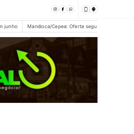
andioca/Cepea: Oferta segue abaixo das expectativas