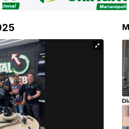
025
M
Di