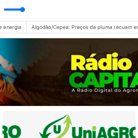
úlia Musical com Odilon Ramos
Algodão/Cepea: Preços da pluma recuam em junho
M