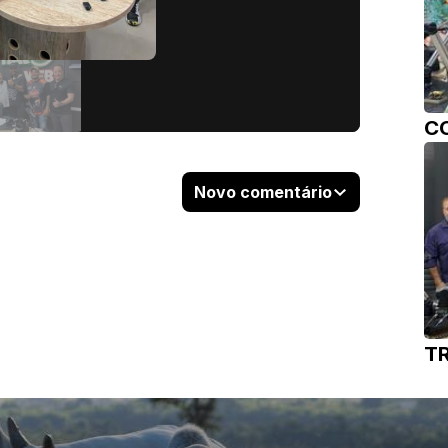
C
Novo comentário
T