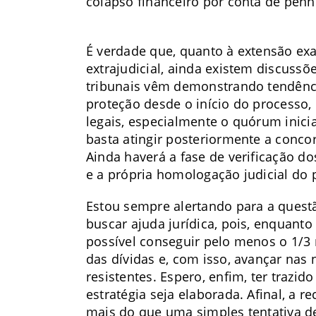
colapso financeiro por conta de penho
É verdade que, quanto à extensão ex
extrajudicial, ainda existem discussõe
tribunais vêm demonstrando tendênc
proteção desde o início do processo,
legais, especialmente o quórum inicial
basta atingir posteriormente a conco
Ainda haverá a fase de verificação do
e a própria homologação judicial do 
Estou sempre alertando para a quest
buscar ajuda jurídica, pois, enquant
possível conseguir pelo menos o 1/3
das dívidas e, com isso, avançar nas
resistentes. Espero, enfim, ter trazi
estratégia seja elaborada. Afinal, a r
mais do que uma simples tentativa d