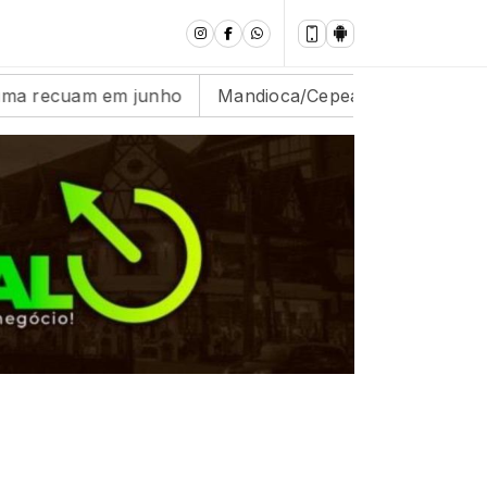
Mandioca/Cepea: Oferta segue abaixo das expectativ