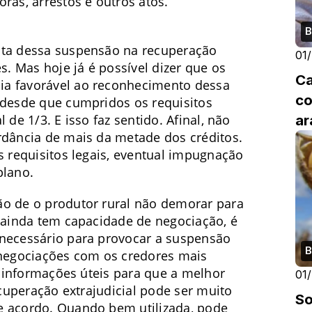
ras, arrestos e outros atos.
B
ata dessa suspensão na recuperação
01
s. Mas hoje já é possível dizer que os
Ca
ia favorável ao reconhecimento dessa
co
 desde que cumpridos os requisitos
ar
 de 1/3. E isso faz sentido. Afinal, não
rdância de mais da metade dos créditos.
s requisitos legais, eventual impugnação
plano.
ão de o produtor rural não demorar para
o ainda tem capacidade de negociação, é
 necessário para provocar a suspensão
B
 negociações com os credores mais
do informações úteis para que a melhor
01
ecuperação extrajudicial pode ser muito
So
e acordo. Quando bem utilizada, pode