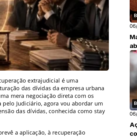
B
06
Ma
ab
ecuperação extrajudicial é uma
uturação das dívidas da empresa urbana
 uma mera negociação direta com os
pelo Judiciário, agora vou abordar um
B
ensão das dívidas, conhecida como stay
06
Aç
 prevê a aplicação, à recuperação
co