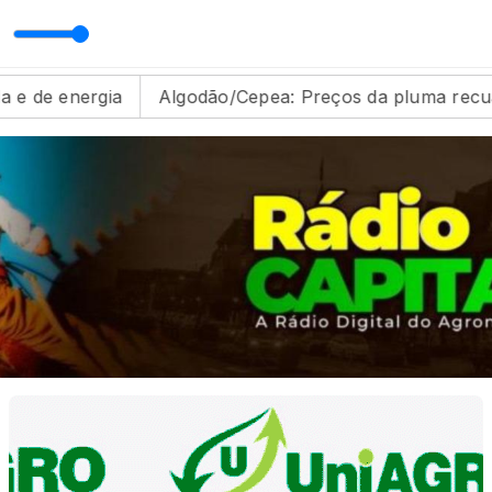
o
MATOPIBA RURAL com Toninho Gaúcho
Algodão/Cepea: Preços da pluma recuam em junho