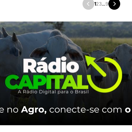
1
2
3
...
9