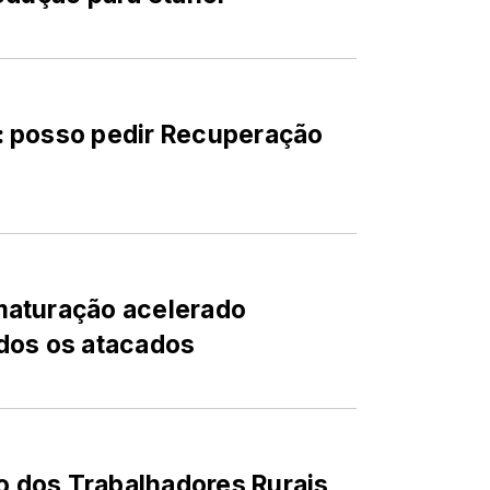
: posso pedir Recuperação
maturação acelerado
dos os atacados
to dos Trabalhadores Rurais