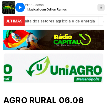
21:00 - 06:00
Tertúlia Musical com Odilon Ramos
Tertúlia 
com alta dos setores agrícola e de energia
ÚLTIMAS
Algodão/
AGRO RURAL 06.08